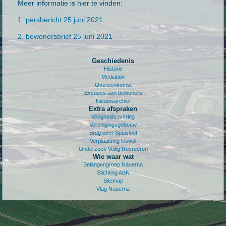
Meer informatie is hier te vinden:
1. persbericht 25 juni 2021
2. bewonersbrief 25 juni 2021
Geschiedenis
Historie
Mediation
Overeenkomst
Excuses aan bewoners
Nieuwsarchief
Extra afspraken
Veiligheidsoverleg
Verenigingsgebouw
Brug over Spuisloot
Verplaatsing loswal
Onderzoek Veilig Recreëren
Wie waar wat
Belangengroep Nauerna
Stichting ABN
Sitemap
Vlag Nauerna