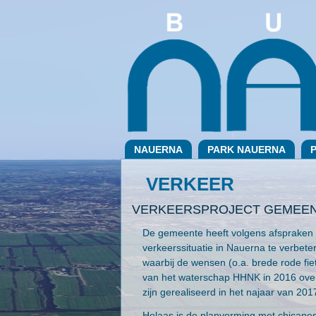
NAUERNA
PARK NAUERNA
VERKEER
VERKEERSPROJECT GEMEEN
De gemeente heeft volgens afspraken
verkeerssituatie in Nauerna te verbet
waarbij de wensen (o.a. brede rode fi
van het waterschap HHNK in 2016 ove
zijn gerealiseerd in het najaar van 201
Helaas is de planvorming met chicanes