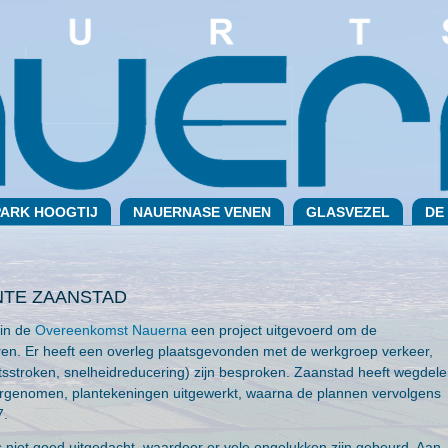
PARK HOOGTIJ
NAUERNASE VENEN
GLASVEZEL
DE
TE ZAANSTAD
 in de
Overeenkomst Nauerna
een project uitgevoerd om de
eren. Er heeft een overleg plaatsgevonden met de werkgroep verkeer,
etsstroken, snelheidreducering) zijn besproken. Zaanstad heeft wegdel
rgenomen, plantekeningen uitgewerkt, waarna de plannen vervolgens
7.
 niet goed uitgedacht, waardoor er vele ongelukken zijn gebeurd. Aan